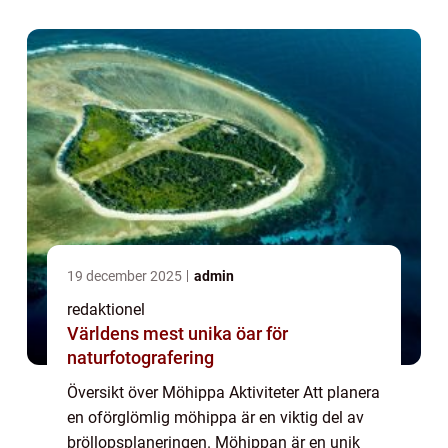
henne innan hon går in i äktenskapet. ...
19 december 2025
admin
redaktionel
Världens mest unika öar för
naturfotografering
Översikt över Möhippa Aktiviteter Att planera
en oförglömlig möhippa är en viktig del av
bröllopsplaneringen. Möhippan är en unik