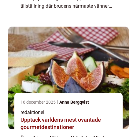
tillställning där brudens närmaste vänner
och familjemedlemmar kan fira och hylla
henne innan hon går in i äktenskapet. ...
16 december 2025
Anna Bergqvist
redaktionel
Upptäck världens mest oväntade
gourmetdestinationer