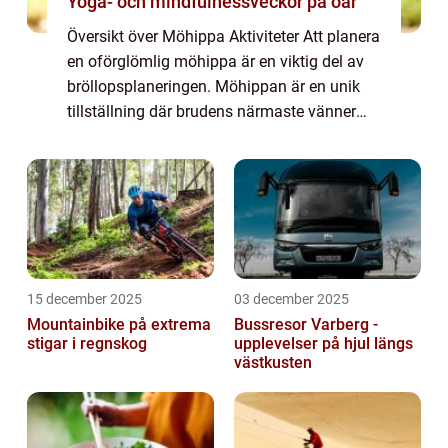
Yoga- och mindfulnessveckor på öar
Översikt över Möhippa Aktiviteter Att planera
en oförglömlig möhippa är en viktig del av
bröllopsplaneringen. Möhippan är en unik
tillställning där brudens närmaste vänner
och familjemedlemmar kan fira och hylla
henne innan hon går in i äktenskapet. ...
15 december 2025
03 december 2025
Mountainbike på extrema
Bussresor Varberg -
stigar i regnskog
upplevelser på hjul längs
västkusten