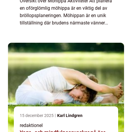
Översikt över Möhippa Aktiviteter Att planera
en oförglömlig möhippa är en viktig del av
bröllopsplaneringen. Möhippan är en unik
tillställning där brudens närmaste vänner
och familjemedlemmar kan fira och hylla
henne innan hon går in i äktenskapet. ...
15 december 2025
Karl Lindgren
redaktionel