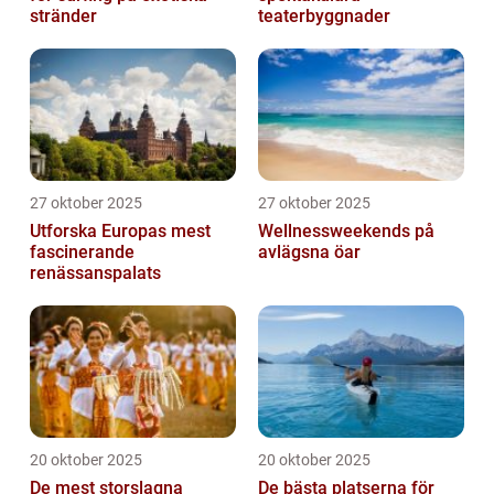
stränder
teaterbyggnader
27 oktober 2025
27 oktober 2025
Utforska Europas mest
Wellnessweekends på
fascinerande
avlägsna öar
renässanspalats
20 oktober 2025
20 oktober 2025
De mest storslagna
De bästa platserna för