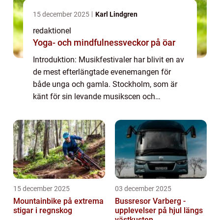
15 december 2025
Karl Lindgren
redaktionel
Yoga- och mindfulnessveckor på öar
Introduktion: Musikfestivaler har blivit en av
de mest efterlängtade evenemangen för
både unga och gamla. Stockholm, som är
känt för sin levande musikscen och
kulturella mångfald, kommer att vara värd
för den spännande ”Musikfestival
Stockholm ...
15 december 2025
03 december 2025
Mountainbike på extrema
Bussresor Varberg -
stigar i regnskog
upplevelser på hjul längs
västkusten