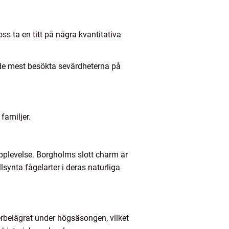
oss ta en titt på några kvantitativa
v de mest besökta sevärdheterna på
familjer.
 upplevelse. Borgholms slott charm är
lsynta fågelarter i deras naturliga
erbelägrat under högsäsongen, vilket