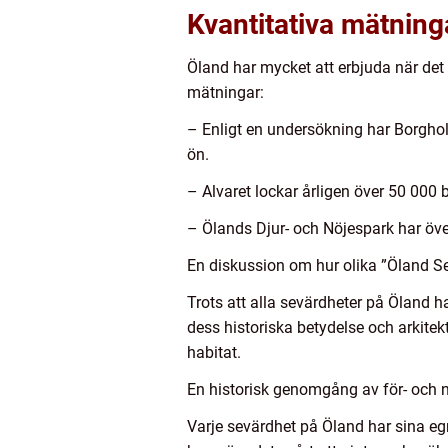
Kvantitativa mätnin
Öland har mycket att erbjuda när det g
mätningar:
– Enligt en undersökning har Borgholm
ön.
– Alvaret lockar årligen över 50 000
– Ölands Djur- och Nöjespark har öve
En diskussion om hur olika ”Öland Sev
Trots att alla sevärdheter på Öland h
dess historiska betydelse och arkitek
habitat.
En historisk genomgång av för- och 
Varje sevärdhet på Öland har sina eg