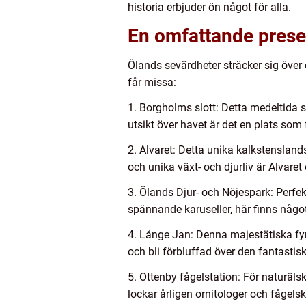
historia erbjuder ön något för alla.
En omfattande prese
Ölands sevärdheter sträcker sig över 
får missa:
1. Borgholms slott: Detta medeltida 
utsikt över havet är det en plats som 
2. Alvaret: Detta unika kalkstenslan
och unika växt- och djurliv är Alvaret
3. Ölands Djur- och Nöjespark: Perfekt
spännande karuseller, här finns något 
4. Långe Jan: Denna majestätiska fyrt
och bli förbluffad över den fantasti
5. Ottenby fågelstation: För naturäls
lockar årligen ornitologer och fågels