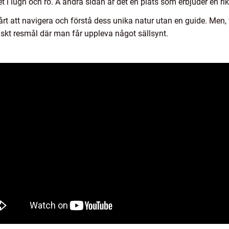
t i lugn och ro. Å andra sidan är det en plats som erbjuder en rik
vårt att navigera och förstå dess unika natur utan en guide. Men
tiskt resmål där man får uppleva något sällsynt.