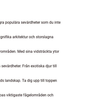
några populära sevärdheter som du inte
nifika arkitektur och storslagna
urområden. Med sina vidsträckta ytor
sevärdheter. Från exotiska djur till
ds landskap. Ta dig upp till toppen
ropas viktigaste fågelområden och