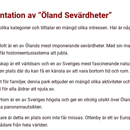
ntation av ”Öland Sevärdheter”
olika kategorier och tilltalar en mängd olika intressen. Här är 
slott är en av Ölands mest imponerande sevärdheter. Med sin mag
får historieentusiasterna att jubla.
dskap är ett världsarv och en av Sveriges mest fascinerande nat
 en plats där du kan få en känsla av att vara bortom tid och rum.
 för familjer, denna park erbjuder en mängd olika aktiviteter och 
för alla åldrar att njuta av.
orn är en av Sveriges högsta och ger en otrolig utsikt över Ölan
ska panoramautsikten.
kare är detta en plats som inte får missas. Ottenby är ett av Eu
kådare från hela världen.