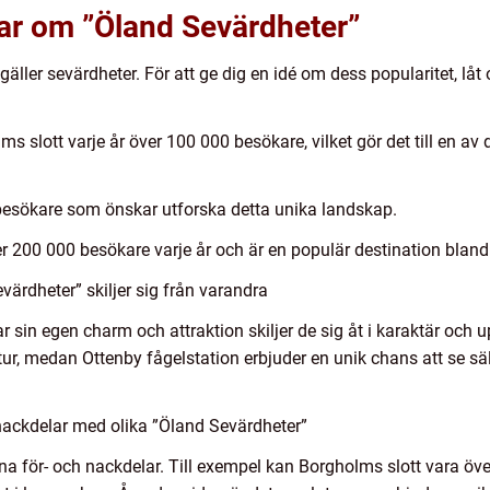
gar om ”Öland Sevärdheter”
äller sevärdheter. För att ge dig en idé om dess popularitet, låt 
s slott varje år över 100 000 besökare, vilket gör det till en a
 besökare som önskar utforska detta unika landskap.
r 200 000 besökare varje år och är en populär destination bland 
ärdheter” skiljer sig från varandra
ar sin egen charm och attraktion skiljer de sig åt i karaktär och
tur, medan Ottenby fågelstation erbjuder en unik chans att se säl
nackdelar med olika ”Öland Sevärdheter”
na för- och nackdelar. Till exempel kan Borgholms slott vara öv