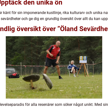
Upptäck den unika ön
är känt för sin imponerande kustlinje, rika kulturarv och unika nat
evärdheter och ge dig en grundlig översikt över allt du kan up
ndlig översikt över ”Öland Sevärdhe
pplevelseparadis för alla resenärer som söker något unikt. Med 