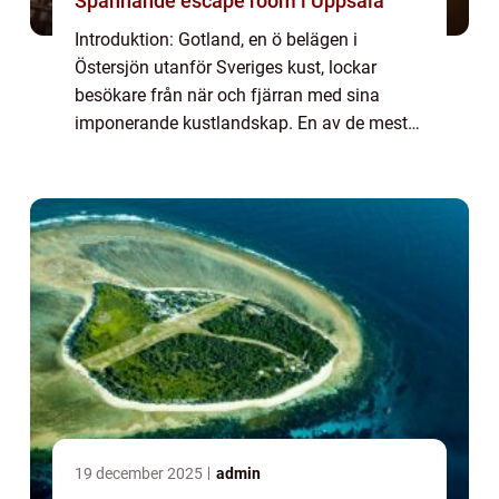
Spännande escape room i Uppsala
Introduktion: Gotland, en ö belägen i
Östersjön utanför Sveriges kust, lockar
besökare från när och fjärran med sina
imponerande kustlandskap. En av de mest
ikoniska och unika landmärkena på Gotland
är raukarna. Dessa naturliga stenskulpturer
har for...
19 december 2025
admin