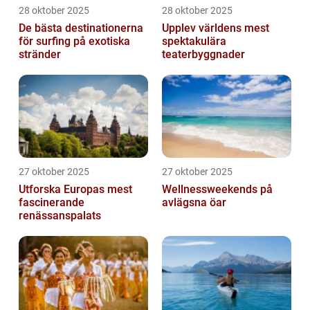
28 oktober 2025
28 oktober 2025
De bästa destinationerna
Upplev världens mest
för surfing på exotiska
spektakulära
stränder
teaterbyggnader
27 oktober 2025
27 oktober 2025
Utforska Europas mest
Wellnessweekends på
fascinerande
avlägsna öar
renässanspalats