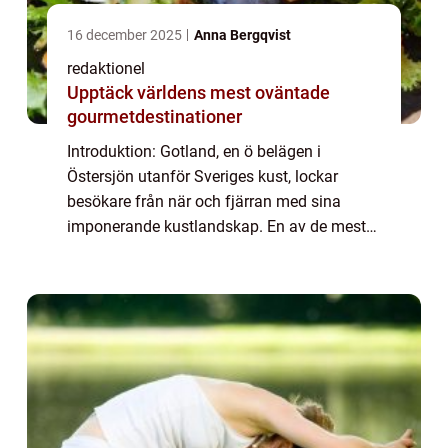
16 december 2025
Anna Bergqvist
redaktionel
Upptäck världens mest oväntade
gourmetdestinationer
Introduktion: Gotland, en ö belägen i
Östersjön utanför Sveriges kust, lockar
besökare från när och fjärran med sina
imponerande kustlandskap. En av de mest
ikoniska och unika landmärkena på Gotland
är raukarna. Dessa naturliga stenskulpturer
har for...