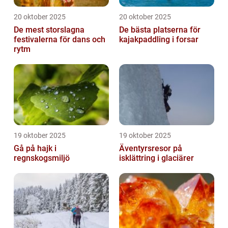
20 oktober 2025
20 oktober 2025
De mest storslagna
De bästa platserna för
festivalerna för dans och
kajakpaddling i forsar
rytm
19 oktober 2025
19 oktober 2025
Gå på hajk i
Äventyrsresor på
regnskogsmiljö
isklättring i glaciärer