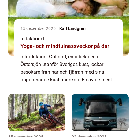
15 december 2025
Karl Lindgren
redaktionel
Yoga- och mindfulnessveckor på öar
Introduktion: Gotland, en ö belägen i
Östersjön utanför Sveriges kust, lockar
besökare från när och fjärran med sina
imponerande kustlandskap. En av de mest
ikoniska och unika landmärkena på Gotland
är raukarna. Dessa naturliga stenskulpturer
har for...
15 december 2025
03 december 2025