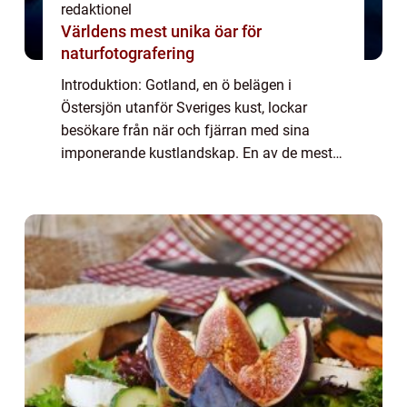
redaktionel
Världens mest unika öar för
naturfotografering
Introduktion: Gotland, en ö belägen i
Östersjön utanför Sveriges kust, lockar
besökare från när och fjärran med sina
imponerande kustlandskap. En av de mest
ikoniska och unika landmärkena på Gotland
är raukarna. Dessa naturliga stenskulpturer
har for...