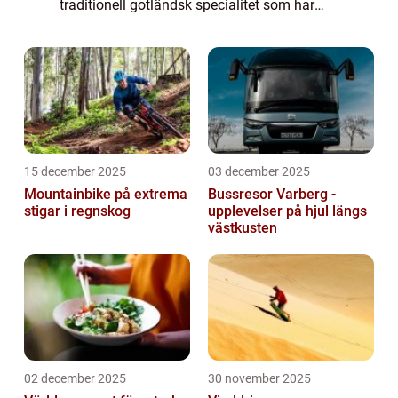
traditionell gotländsk specialitet som har
fått stor popularitet både lokalt och
internationellt. Det är en läcker efterrätt som
kombine...
15 december 2025
03 december 2025
Mountainbike på extrema
Bussresor Varberg -
stigar i regnskog
upplevelser på hjul längs
västkusten
02 december 2025
30 november 2025