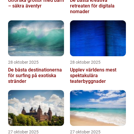
Utforska grottor med barn
De bästa kreativa
– säkra äventyr
retreaten för digitala
nomader
28 oktober 2025
28 oktober 2025
De bästa destinationerna
Upplev världens mest
för surfing på exotiska
spektakulära
stränder
teaterbyggnader
27 oktober 2025
27 oktober 2025