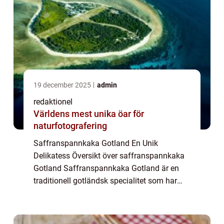
19 december 2025
admin
redaktionel
Världens mest unika öar för
naturfotografering
Saffranspannkaka Gotland En Unik
Delikatess Översikt över saffranspannkaka
Gotland Saffranspannkaka Gotland är en
traditionell gotländsk specialitet som har
fått stor popularitet både lokalt och
internationellt. Det är en läcker efterrätt som
kombine...