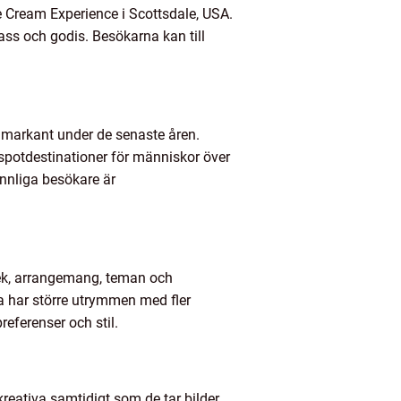
 Cream Experience i Scottsdale, USA.
lass och godis. Besökarna kan till
t markant under de senaste åren.
tspotdestinationer för människor över
innliga besökare är
rlek, arrangemang, teman och
ra har större utrymmen med fler
referenser och stil.
eativa samtidigt som de tar bilder.