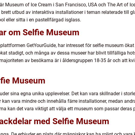
r Museum of Ice Cream i San Francisco, USA och The Art of Ice
ett utbud av interaktiva installationer i teman relaterade till g
l eller sitta i en pastellfärgad isglass.
gar om Selfie Museum
-plattformen GetYourGuide, har intresset för selfie museum öka
at stadigt, och många av dessa museer har blivit tillfälliga ho
 majoriteten av besökarna är i åldersgruppen 18-35 år och att kv
elfie Museum
uder sina egna unika upplevelser. Det kan vara skillnader i sto
r kan vara mindre och innehålla färre installationer, medan and
karna kan det vara viktigt att välja ett museum som passar deras p
 nackdelar med Selfie Museum
a. De erbjuder en plats där människor kan ha roligt och vara kr