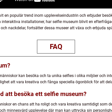
it en populär trend inom upplevelseindustrin och erbjuder besöka
interaktiva installationer, har selfie museum blivit en efterfråg
r- och nackdelar, fortsätter dessa museer att växa och erbjuda
FAQ
eum?
människor kan besöka och ta unika selfies i olika miljöer och inte
ighet att vara kreativa och fånga speciella ögonblick för att del
ed att besöka ett selfie museum?
iskor en chans att ha roligt och vara kreativa samtidigt som de 
 och minnesvärd upplevelse där man kan uttrycka sin personligh