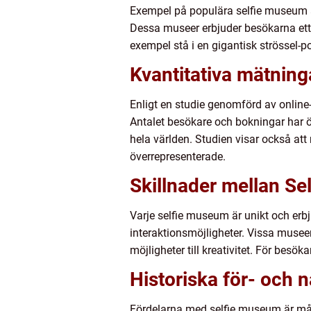
Exempel på populära selfie museum ä
Dessa museer erbjuder besökarna ett br
exempel stå i en gigantisk strössel-poo
Kvantitativa mätnin
Enligt en studie genomförd av online
Antalet besökare och bokningar har ök
hela världen. Studien visar också att
överrepresenterade.
Skillnader mellan S
Varje selfie museum är unikt och erbj
interaktionsmöjligheter. Vissa musee
möjligheter till kreativitet. För besö
Historiska för- och
Fördelarna med selfie museum är mång