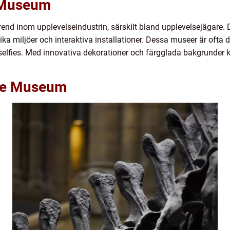
e Museum
rend inom upplevelseindustrin, särskilt bland upplevelsejägare.
lika miljöer och interaktiva installationer. Dessa museer är ofta
a selfies. Med innovativa dekorationer och färgglada bakgrund
fie Museum