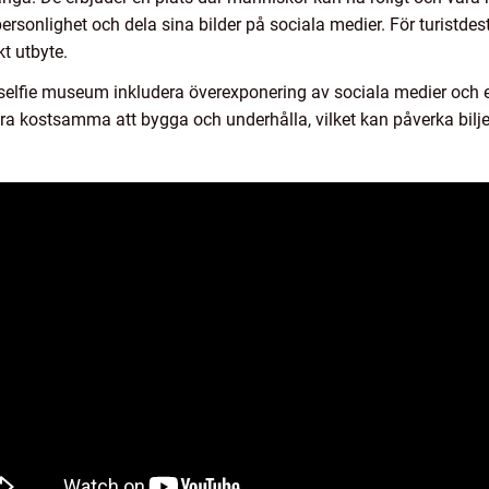
 personlighet och dela sina bilder på sociala medier. För turistd
t utbyte.
elfie museum inkludera överexponering av sociala medier och e
a kostsamma att bygga och underhålla, vilket kan påverka bilje