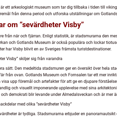
ett arkeologiskt museum som tar dig tillbaka i tiden till vikin
öremål från denna period och utforska utställningar om Gotlands
ar om ”sevärdheter Visby”
re från när och fjärran. Enligt statistik, är stadsmurarna den 
yrkan och Gotlands Museum är också populära och lockar tiotuse
er har Visby blivit en av Sveriges främsta turistdestinationer.
er Visby” skiljer sig från varandra
flera sätt. Den medeltida stadsmuren ger en översikt över hela s
är från ovan. Gotlands Museum och Fornsalen tar ett mer inrik
h visa upp föremål och artefakter för att ge en djupare förståelse 
dlig och visuellt imponerande upplevelse med sina arkitektoni
ik och demokrati blir levande under Almedalsveckan och är mer ä
ackdelar med olika ”sevärdheter Visby”
ärdheter är tydliga. Stadsmurarna erbjuder en panoramautsikt ö