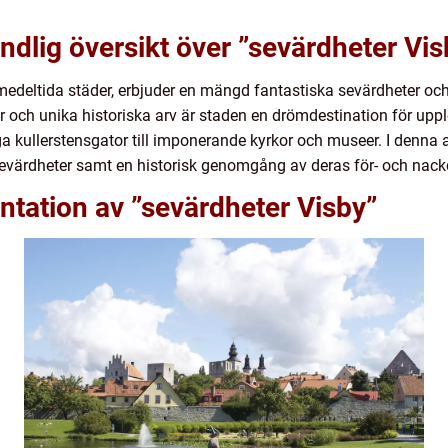
ndlig översikt över ”sevärdheter Vis
medeltida städer, erbjuder en mängd fantastiska sevärdheter och
 och unika historiska arv är staden en drömdestination för upple
kullerstensgator till imponerande kyrkor och museer. I denna a
evärdheter samt en historisk genomgång av deras för- och nackd
tation av ”sevärdheter Visby”