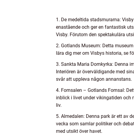
1. De medeltida stadsmurarna: Visby
enastående och ger en fantastisk ut
Visby. Förutom den spektakulära utsi
2. Gotlands Museum: Detta museum är 
lära dig mer om Visbys historia, se f
3. Sankta Maria Domkyrka: Denna imp
Interiören är överväldigande med sin
svår att uppleva någon annanstans.
4. Fornsalen – Gotlands Fornsal: Det
inblick i livet under vikingatiden o
liv.
5. Almedalen: Denna park är ett av de
vecka som samlar politiker och debat
med utsikt över havet.