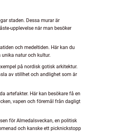
ngar staden. Dessa murar är
måste-upplevelse när man besöker
gatiden och medeltiden. Här kan du
 unika natur och kultur.
empel på nordisk gotisk arkitektur.
la av stillhet och andlighet som är
da artefakter. Här kan besökare få en
ycken, vapen och föremål från dagligt
tsen för Almedalsveckan, en politisk
promenad och kanske ett picknickstopp