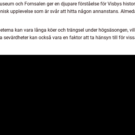
useum och Fornsalen ger en djupare förståelse för Visbys histori
nisk upplevelse som är svår att hitta någon annanstans. Almeda
terna kan vara långa köer och trängsel under högsäsongen, vil
sa sevärdheter kan också vara en faktor att ta hänsyn till för viss