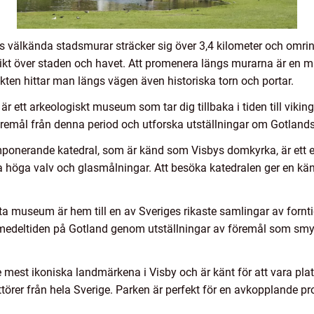
s välkända stadsmurar sträcker sig över 3,4 kilometer och omri
sikt över staden och havet. Att promenera längs murarna är en 
kten hittar man längs vägen även historiska torn och portar.
ett arkeologiskt museum som tar dig tillbaka i tiden till vikin
öremål från denna period och utforska utställningar om Gotlands
onerande katedral, som är känd som Visbys domkyrka, är ett ex
a höga valv och glasmålningar. Att besöka katedralen ger en käns
ta museum är hem till en av Sveriges rikaste samlingar av fornti
ch medeltiden på Gotland genom utställningar av föremål som sm
 mest ikoniska landmärkena i Visby och är känt för att vara pla
törer från hela Sverige. Parken är perfekt för en avkopplande 