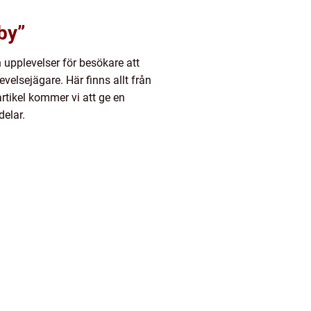
by”
 upplevelser för besökare att
velsejägare. Här finns allt från
rtikel kommer vi att ge en
elar.