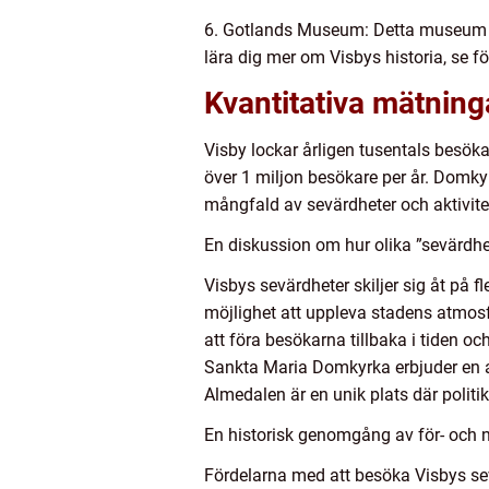
6. Gotlands Museum: Detta museum är 
lära dig mer om Visbys historia, se f
Kvantitativa mätning
Visby lockar årligen tusentals besöka
över 1 miljon besökare per år. Domk
mångfald av sevärdheter och aktivitet
En diskussion om hur olika ”sevärdhet
Visbys sevärdheter skiljer sig åt på 
möjlighet att uppleva stadens atmosf
att föra besökarna tillbaka i tiden oc
Sankta Maria Domkyrka erbjuder en an
Almedalen är en unik plats där polit
En historisk genomgång av för- och n
Fördelarna med att besöka Visbys sev