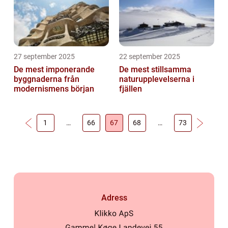
27 september 2025
22 september 2025
De mest imponerande
De mest stillsamma
byggnaderna från
naturupplevelserna i
modernismens början
fjällen
1
…
66
67
68
…
73
Adress