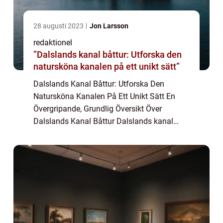
28 augusti 2023
Jon Larsson
redaktionel
”Dalslands kanal båttur: Utforska den
natursköna kanalen på ett unikt sätt”
Dalslands Kanal Båttur: Utforska Den
Natursköna Kanalen På Ett Unikt Sätt En
Övergripande, Grundlig Översikt Över
Dalslands Kanal Båttur Dalslands kanal
båttur erbjuder en exceptionell upplevelse
för de som söker äventyr i Sveriges
natursköna landska...